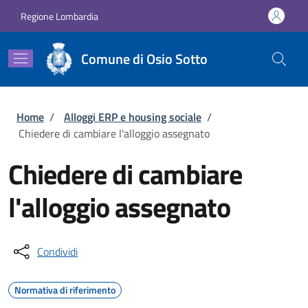
Salta al contenuto principale
Skip to footer content
Regione Lombardia
Comune di Osio Sotto
Briciole di pane
Home
/
Alloggi ERP e housing sociale
/
Chiedere di cambiare l'alloggio assegnato
Chiedere di cambiare
l'alloggio assegnato
Condividi
Normativa di riferimento