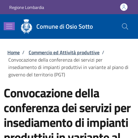
Salta al contenuto principale
Skip to footer content
Regione Lombardia
Comune di Osio Sotto
Briciole di pane
Home
/
Commercio ed Attività produttive
/
Convocazione della conferenza dei servizi per
insediamento di impianti produttivi in variante al piano di
governo del territorio (PGT)
Convocazione della
conferenza dei servizi per
insediamento di impianti
produttivi in variante al