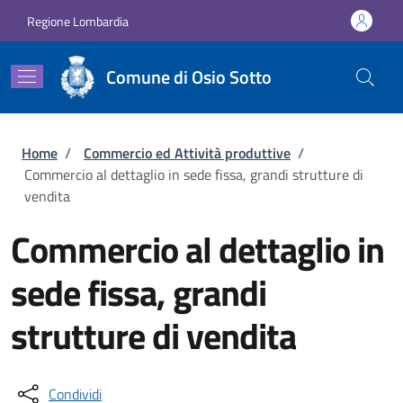
Salta al contenuto principale
Skip to footer content
Regione Lombardia
Comune di Osio Sotto
Briciole di pane
Home
/
Commercio ed Attività produttive
/
Commercio al dettaglio in sede fissa, grandi strutture di
vendita
Commercio al dettaglio in
sede fissa, grandi
strutture di vendita
Condividi