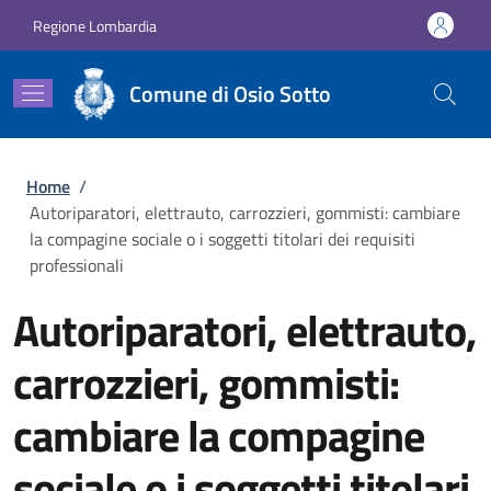
Salta al contenuto principale
Skip to footer content
Regione Lombardia
Comune di Osio Sotto
Briciole di pane
Home
/
Autoriparatori, elettrauto, carrozzieri, gommisti: cambiare
la compagine sociale o i soggetti titolari dei requisiti
professionali
Autoriparatori, elettrauto,
carrozzieri, gommisti:
cambiare la compagine
sociale o i soggetti titolari