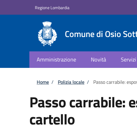
Salta al contenuto principale
Skip to footer content
Regione Lombardia
Comune di Osio Sot
Amministrazione
Novità
Servizi
Briciole di pane
Home
/
Polizia locale
/
Passo carrabile: espos
Passo carrabile: 
cartello