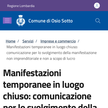
Salta al contenuto principale
Skip to footer content
Regione Lombardia
Comune di Osio Sotto
Briciole di pane
Home
/
Servizi
/
Imprese e commercio
/
Manifestazioni temporanee in luogo chiuso:
comunicazione per lo svolgimento della manifestazione
non imprenditoriale e non a scopo di lucro
Manifestazioni
temporanee in luogo
chiuso: comunicazione
per lo svolgimento della