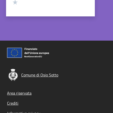
Valuta 1 stelle su 5
Comune di Osio Sotto
Footer menu
Area riservata
Crediti