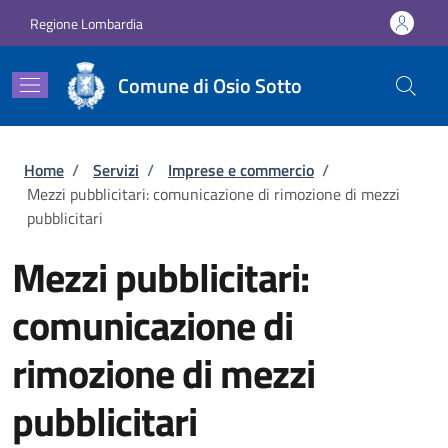
Salta al contenuto principale
Skip to footer content
Regione Lombardia
Comune di Osio Sotto
Briciole di pane
Home
/
Servizi
/
Imprese e commercio
/
Mezzi pubblicitari: comunicazione di rimozione di mezzi
pubblicitari
Mezzi pubblicitari:
comunicazione di
rimozione di mezzi
pubblicitari