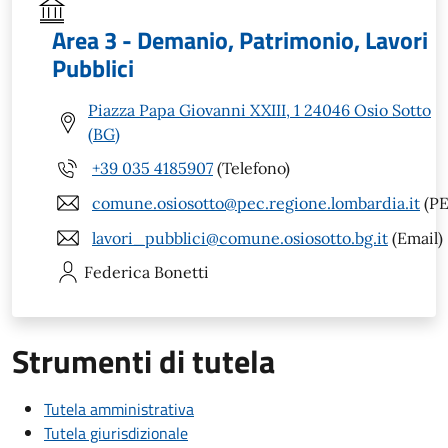
Area 3 - Demanio, Patrimonio, Lavori
Pubblici
Piazza Papa Giovanni XXIII, 1 24046 Osio Sotto
(BG)
+39 035 4185907
(Telefono)
comune.osiosotto@pec.regione.lombardia.it
(PE
lavori_pubblici@comune.osiosotto.bg.it
(Email)
Federica
Bonetti
Strumenti di tutela
Tutela amministrativa
Tutela giurisdizionale