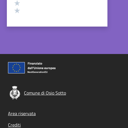
Valuta 2 stelle su 5
Valuta 1 stelle su 5
Comune di Osio Sotto
Footer menu
Area riservata
Crediti