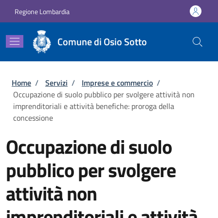
Salta al contenuto principale
Skip to footer content
Regione Lombardia
Comune di Osio Sotto
Briciole di pane
Home
/
Servizi
/
Imprese e commercio
/
Occupazione di suolo pubblico per svolgere attività non
imprenditoriali e attività benefiche: proroga della
concessione
Occupazione di suolo
pubblico per svolgere
attività non
imprenditoriali e attività