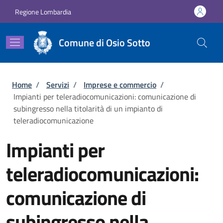
Salta al contenuto principale
Skip to footer content
Regione Lombardia
Comune di Osio Sotto
Briciole di pane
Home
/
Servizi
/
Imprese e commercio
/
Impianti per teleradiocomunicazioni: comunicazione di
subingresso nella titolarità di un impianto di
teleradiocomunicazione
Impianti per
teleradiocomunicazioni:
comunicazione di
subingresso nella