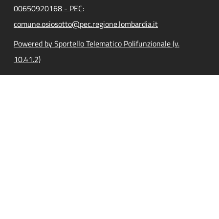
00650920168 - PEC:
comune.osiosotto@pec.regione.lombardia.it
Powered by Sportello Telematico Polifunzionale (v.
10.41.2)