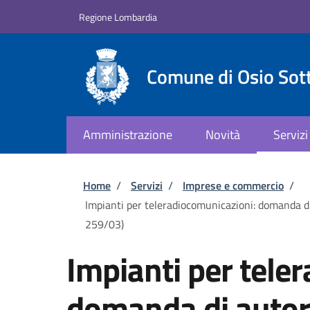
Salta al contenuto principale
Skip to footer content
Regione Lombardia
Comune di Osio Sot
Amministrazione
Novità
Servizi
Briciole di pane
Home
/
Servizi
/
Imprese e commercio
/
Impianti per teleradiocomunicazioni: domanda di 
259/03)
Impianti per tele
domanda di autor