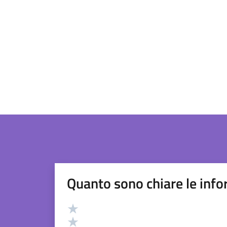
Quanto sono chiare le info
Valutazione
Valuta 5 stelle su 5
Valuta 4 stelle su 5