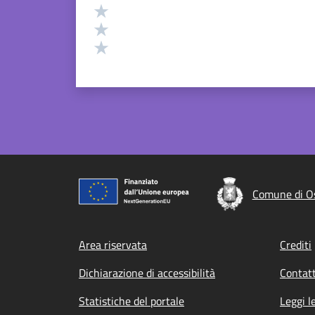
Valuta 3 stelle su 5
Valuta 2 stelle su 5
Valuta 1 stelle su 5
Comune di Os
Footer menu
Area riservata
Crediti
Dichiarazione di accessibilità
Contatt
Statistiche del portale
Leggi l