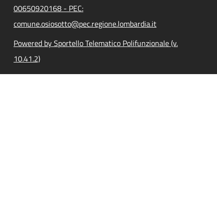
00650920168 - PEC:
comune.osiosotto@pec.regione.lombardia.it
Powered by Sportello Telematico Polifunzionale (v.
10.41.2)