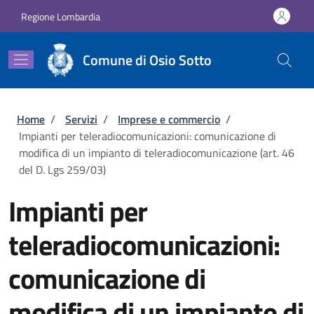
Salta al contenuto principale
Skip to footer content
Regione Lombardia
Comune di Osio Sotto
Briciole di pane
Home
/
Servizi
/
Imprese e commercio
/
Impianti per teleradiocomunicazioni: comunicazione di
modifica di un impianto di teleradiocomunicazione (art. 46
del D. Lgs 259/03)
Impianti per
teleradiocomunicazioni:
comunicazione di
modifica di un impianto di