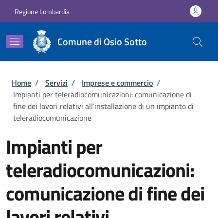
Salta al contenuto principale
Skip to footer content
Regione Lombardia
Comune di Osio Sotto
Briciole di pane
Home
/
Servizi
/
Imprese e commercio
/
Impianti per teleradiocomunicazioni: comunicazione di
fine dei lavori relativi all’installazione di un impianto di
teleradiocomunicazione
Impianti per
teleradiocomunicazioni:
comunicazione di fine dei
lavori relativi