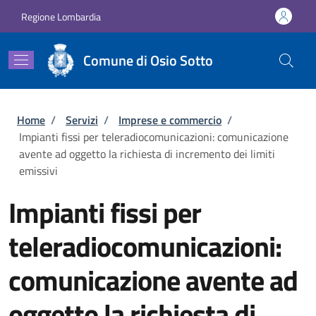
Salta al contenuto principale
Skip to footer content
Regione Lombardia
Comune di Osio Sotto
Briciole di pane
Home
/
Servizi
/
Imprese e commercio
/
Impianti fissi per teleradiocomunicazioni: comunicazione
avente ad oggetto la richiesta di incremento dei limiti
emissivi
Impianti fissi per
teleradiocomunicazioni:
comunicazione avente ad
oggetto la richiesta di