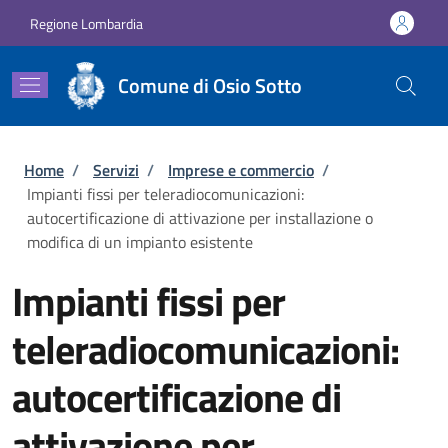
Salta al contenuto principale
Skip to footer content
Regione Lombardia
Comune di Osio Sotto
Briciole di pane
Home
/
Servizi
/
Imprese e commercio
/
Impianti fissi per teleradiocomunicazioni:
autocertificazione di attivazione per installazione o
modifica di un impianto esistente
Impianti fissi per
teleradiocomunicazioni:
autocertificazione di
attivazione per