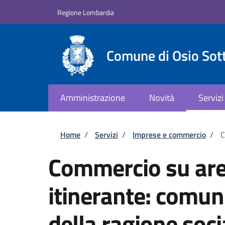
Salta al contenuto principale
Skip to footer content
Regione Lombardia
Comune di Osio Sot
Amministrazione
Novità
Servizi
Briciole di pane
Home
/
Servizi
/
Imprese e commercio
/
C
Commercio su are
itinerante: comun
della ragione soci