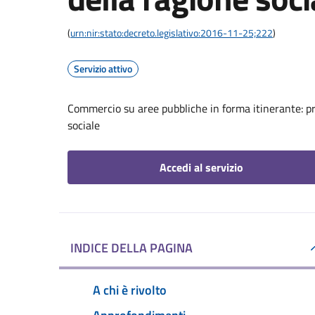
(
urn:nir:stato:decreto.legislativo:2016-11-25;222
)
Servizio attivo
Commercio su aree pubbliche in forma itinerante: p
sociale
Accedi al servizio
INDICE DELLA PAGINA
A chi è rivolto