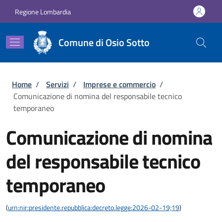
Salta al contenuto principale
Skip to footer content
Regione Lombardia
Comune di Osio Sotto
Briciole di pane
Home
/
Servizi
/
Imprese e commercio
/
Comunicazione di nomina del responsabile tecnico
temporaneo
Comunicazione di nomina
del responsabile tecnico
temporaneo
(
urn:nir:presidente.repubblica:decreto.legge:2026-02-19;19
)