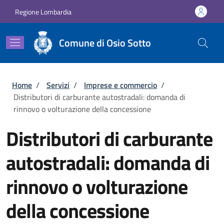
Salta al contenuto principale
Skip to footer content
Regione Lombardia
Comune di Osio Sotto
Briciole di pane
Home
/
Servizi
/
Imprese e commercio
/
Distributori di carburante autostradali: domanda di
rinnovo o volturazione della concessione
Distributori di carburante
autostradali: domanda di
rinnovo o volturazione
della concessione