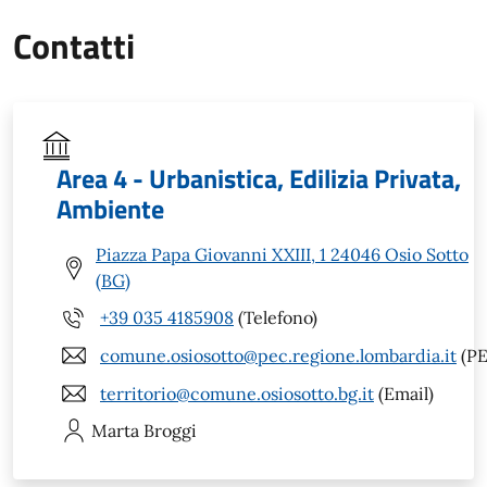
Contatti
Area 4 - Urbanistica, Edilizia Privata,
Ambiente
Piazza Papa Giovanni XXIII, 1 24046 Osio Sotto
(BG)
+39 035 4185908
(Telefono)
comune.osiosotto@pec.regione.lombardia.it
(PE
territorio@comune.osiosotto.bg.it
(Email)
Marta
Broggi