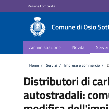
Salta al contenuto principale
Skip to footer content
Regione Lombardia
Comune di Osio Sot
Amministrazione
Novità
Servizi
Briciole di pane
Home
/
Servizi
/
Imprese e commercio
/
D
Distributori di ca
autostradali: com
modifica dell'imp