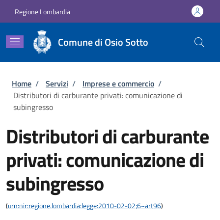
Salta al contenuto principale
Skip to footer content
Regione Lombardia
Comune di Osio Sotto
Briciole di pane
Home
/
Servizi
/
Imprese e commercio
/
Distributori di carburante privati: comunicazione di
subingresso
Distributori di carburante
privati: comunicazione di
subingresso
(
urn:nir:regione.lombardia:legge:2010-02-02;6~art96
)