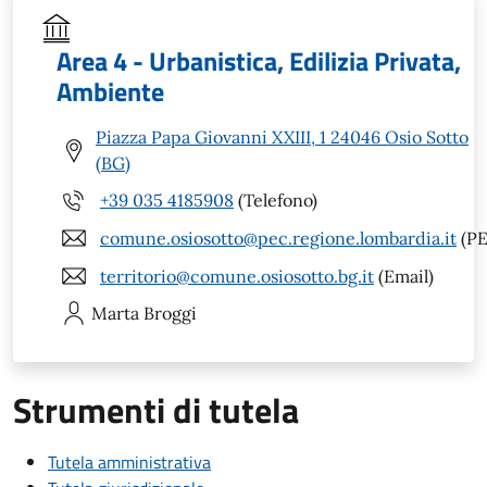
Area 4 - Urbanistica, Edilizia Privata,
Ambiente
Piazza Papa Giovanni XXIII, 1 24046 Osio Sotto
(BG)
+39 035 4185908
(Telefono)
comune.osiosotto@pec.regione.lombardia.it
(PE
territorio@comune.osiosotto.bg.it
(Email)
Marta
Broggi
Strumenti di tutela
Tutela amministrativa