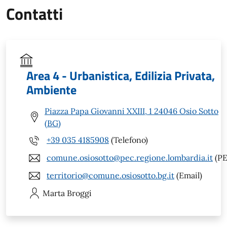
Contatti
Area 4 - Urbanistica, Edilizia Privata,
Ambiente
Piazza Papa Giovanni XXIII, 1 24046 Osio Sotto
(BG)
+39 035 4185908
(Telefono)
comune.osiosotto@pec.regione.lombardia.it
(PE
territorio@comune.osiosotto.bg.it
(Email)
Marta
Broggi