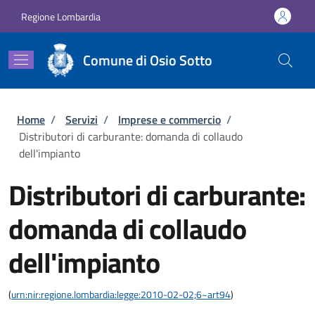
Salta al contenuto principale
Skip to footer content
Regione Lombardia
Comune di Osio Sotto
Briciole di pane
Home
/
Servizi
/
Imprese e commercio
/
Distributori di carburante: domanda di collaudo
dell'impianto
Distributori di carburante:
domanda di collaudo
dell'impianto
(
urn:nir:regione.lombardia:legge:2010-02-02;6~art94
)