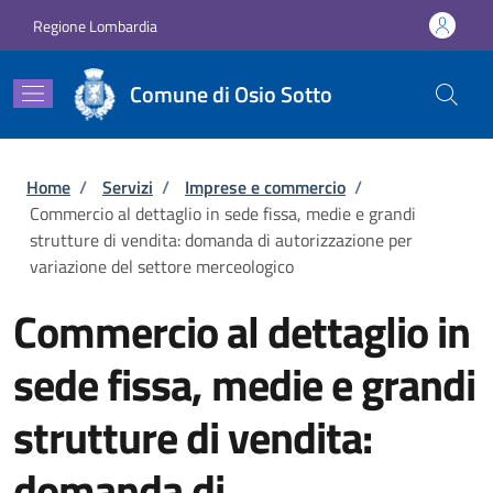
Salta al contenuto principale
Skip to footer content
Regione Lombardia
Comune di Osio Sotto
Briciole di pane
Home
/
Servizi
/
Imprese e commercio
/
Commercio al dettaglio in sede fissa, medie e grandi
strutture di vendita: domanda di autorizzazione per
variazione del settore merceologico
Commercio al dettaglio in
sede fissa, medie e grandi
strutture di vendita:
domanda di