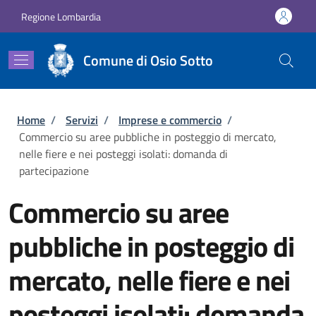
Salta al contenuto principale
Skip to footer content
Regione Lombardia
Comune di Osio Sotto
Briciole di pane
Home
/
Servizi
/
Imprese e commercio
/
Commercio su aree pubbliche in posteggio di mercato,
nelle fiere e nei posteggi isolati: domanda di
partecipazione
Commercio su aree
pubbliche in posteggio di
mercato, nelle fiere e nei
posteggi isolati: domanda