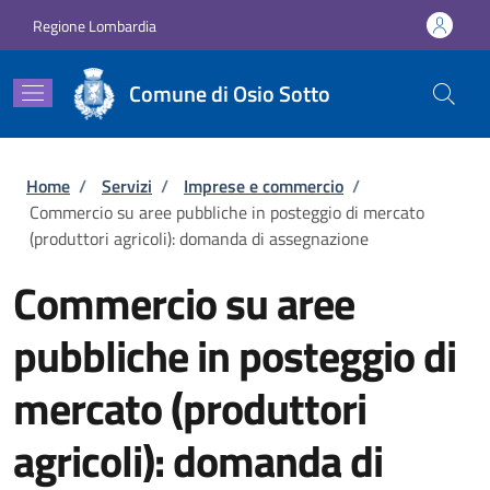
Salta al contenuto principale
Skip to footer content
Regione Lombardia
Comune di Osio Sotto
Briciole di pane
Home
/
Servizi
/
Imprese e commercio
/
Commercio su aree pubbliche in posteggio di mercato
(produttori agricoli): domanda di assegnazione
Commercio su aree
pubbliche in posteggio di
mercato (produttori
agricoli): domanda di