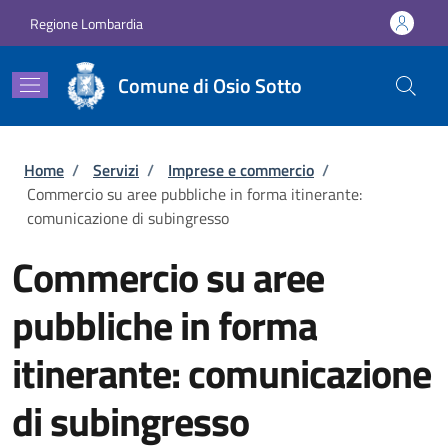
Salta al contenuto principale
Skip to footer content
Regione Lombardia
Comune di Osio Sotto
Briciole di pane
Home
/
Servizi
/
Imprese e commercio
/
Commercio su aree pubbliche in forma itinerante:
comunicazione di subingresso
Commercio su aree
pubbliche in forma
itinerante: comunicazione
di subingresso