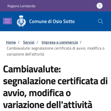
Salta al contenuto principale
Skip to footer content
Regione Lombardia
Comune di Osio Sotto
Briciole di pane
Home
/
Servizi
/
Imprese e commercio
/
Cambiavalute: segnalazione certificata di avvio, modifica o
variazione dell'attività
Cambiavalute:
segnalazione certificata di
avvio, modifica o
variazione dell'attività