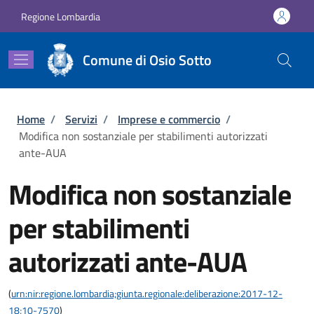
Salta al contenuto principale
Skip to footer content
Regione Lombardia
Comune di Osio Sotto
Briciole di pane
Home
/
Servizi
/
Imprese e commercio
/
Modifica non sostanziale per stabilimenti autorizzati
ante-AUA
Modifica non sostanziale
per stabilimenti
autorizzati ante-AUA
(
urn:nir:regione.lombardia;giunta.regionale:deliberazione:2017-12-
18;10-7570
)