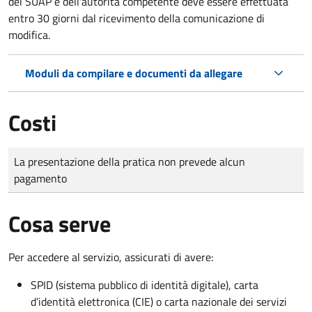
del SUAP e dell'autorità competente deve essere effettuata
entro 30 giorni dal ricevimento della comunicazione di
modifica.
Moduli da compilare e documenti da allegare
Costi
Tipo di pagamento
Importo
La presentazione della pratica non prevede alcun
pagamento
Cosa serve
Per accedere al servizio, assicurati di avere:
SPID (sistema pubblico di identità digitale), carta
d’identità elettronica (CIE) o carta nazionale dei servizi