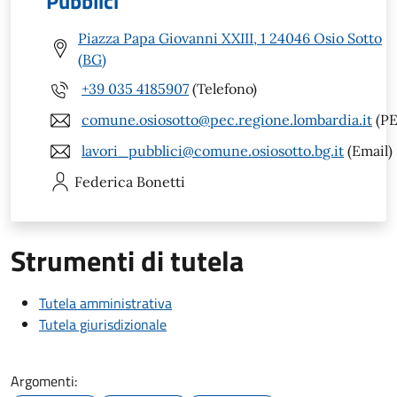
Pubblici
Piazza Papa Giovanni XXIII, 1 24046 Osio Sotto
(BG)
+39 035 4185907
(Telefono)
comune.osiosotto@pec.regione.lombardia.it
(PE
lavori_pubblici@comune.osiosotto.bg.it
(Email)
Federica
Bonetti
Strumenti di tutela
Tutela amministrativa
Tutela giurisdizionale
Argomenti: