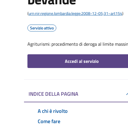
(
urn:nir:regione.lombardia:legge:2008-12-05;31~art154
)
Servizio attivo
Agriturismi: procedimento di deroga al limite massi
Accedi al servizio
INDICE DELLA PAGINA
A chi è rivolto
Come fare