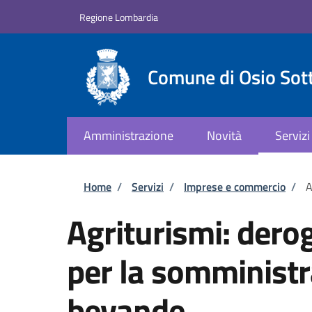
Salta al contenuto principale
Skip to footer content
Regione Lombardia
Comune di Osio Sot
Amministrazione
Novità
Servizi
Briciole di pane
Home
/
Servizi
/
Imprese e commercio
/
A
Agriturismi: dero
per la somministr
bevande