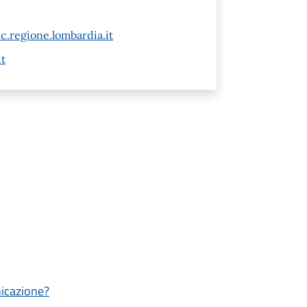
c.regione.lombardia.it
t
nicazione?