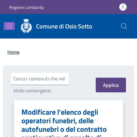
Salta al contenuto principale
Skip to footer content
Regione Lombardia
Comune di Osio Sotto
Briciole di pane
Home
Cerca i contenuti che nel
titolo contengono:
Modificare l'elenco degli
operatori funebri, delle
autofunebri o del contratto