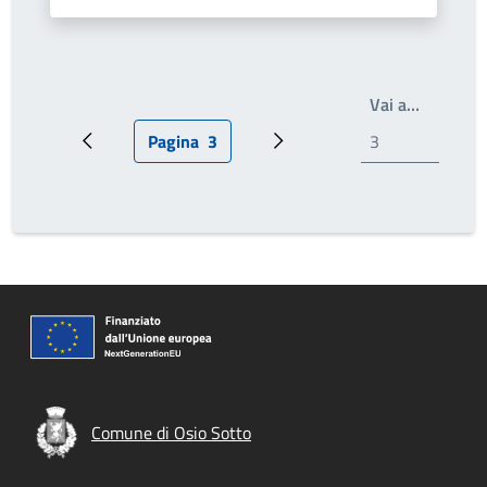
Write th
Vai a…
Pagina
3
Pagina precedente
Pagina attuale
Prossima pagina
Comune di Osio Sotto