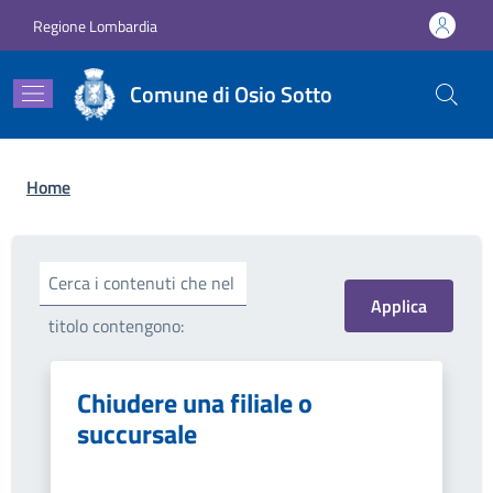
Salta al contenuto principale
Skip to footer content
Regione Lombardia
Comune di Osio Sotto
Briciole di pane
Home
Cerca i contenuti che nel
titolo contengono:
Chiudere una filiale o
succursale